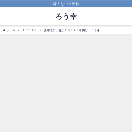
音のない世界観
ろう幸
ホーム
ＴＯＥＩＣ
聴覚障がい者がＴＯＥＩＣを挑む. 6日目