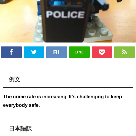
LINE
例文
The crime
rate
is
increasing
. It's
challenging
to keep
everybody safe.
日本語訳