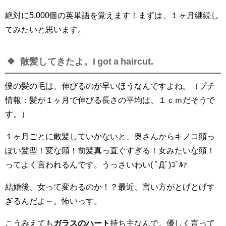
絶対に5,000個の英単語を覚えます！まずは、１ヶ月継続し
てみたいと思います。
散髪してきたよ。I got a haircut.
僕の髪の毛は、伸びるのが早いほうなんですよね。（プチ
情報：髪が１ヶ月で伸びる長さの平均は、１ｃｍだそうで
す。）
１ヶ月ごとに散髪していかないと、奥さんからキノコ頭っ
ぽい髪型！変な頭！前髪真っ直ぐすぎる！女みたいな頭！
ってよく言われるんです。うっさいわい( ﾟДﾟ)ｺﾞﾙｧ
結婚後、女って変わるのか！？最近、言い方がとげとげす
ぎるんだよ～。怖いっす。
こうみえても
ガラスのハート
持ち主なんで。優しく言って