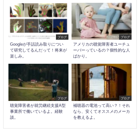
ブログ
ブログ
Googleが手話読み取りについ
アメリカの聴覚障害者ユーチュ
て研究してるんだって！将来が
ーバーっているの？個性的な人
楽しみ。
ばかり。
ブログ
ブログ
聴覚障害者が就労継続支援A型
補聴器の電池って高い？！それ
事業所で働いているよ。経験
なら、安くてオススメのメーカ
談。
を教えるよ。