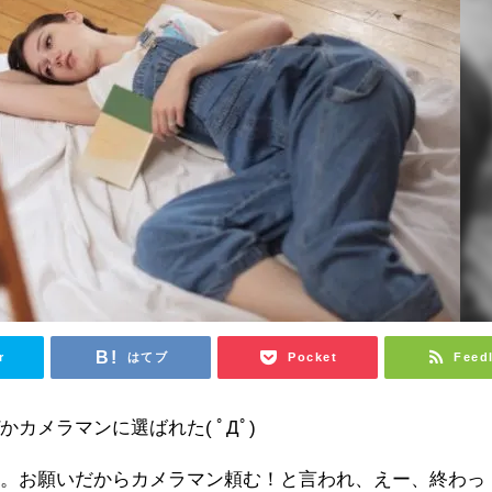
r
はてブ
Pocket
Feed
ぜか
カメラマンに選ばれた
( ﾟДﾟ)
だ。お願いだから
カメラマン頼む
！と言われ、えー、終わっ