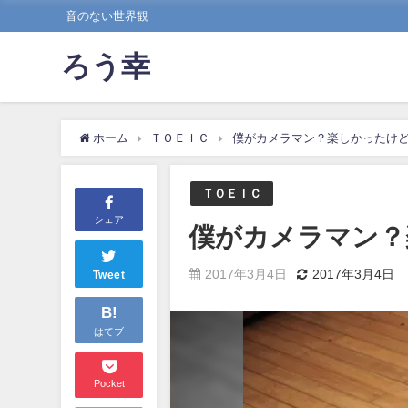
音のない世界観
ろう幸
ホーム
ＴＯＥＩＣ
僕がカメラマン？楽しかったけ
ＴＯＥＩＣ
シェア
僕がカメラマン？
2017年3月4日
2017年3月4日
Tweet
B!
はてブ
Pocket